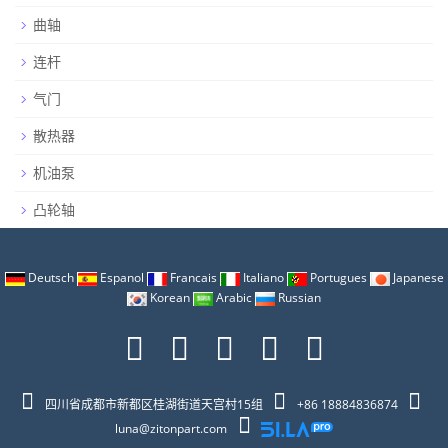
曲轴
连杆
气门
散热器
机油泵
凸轮轴
Deutsch
Espanol
Francais
Italiano
Portugues
Japanese
Korean
Arabic
Russian
四川省成都市新都区桂湖街道天宫村15组
+86 18884836874
luna@zitonpart.com