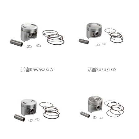
活塞Kawasaki A
活塞Suzuki GS