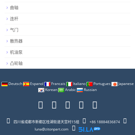
曲轴
连杆
气门
散热器
机油泵
凸轮轴
Deutsch
Espanol
Francais
Italiano
Portugues
Japanese
Korean
Arabic
Russian
四川省成都市新都区桂湖街道天宫村15组
+86 18884836874
luna@zitonpart.com